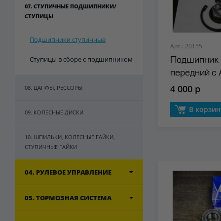
07. СТУПИЧНЫЕ ПОДШИПНИКИ/
СТУПИЦЫ
Подшипники ступичные
Арт.: 20155
Ступицы в сборе с подшипником
Подшипник 
передний c
(гайка+стоп
4 000 р
08. ЦАПФЫ, РЕССОРЫ
В корзин
09. КОЛЕСНЫЕ ДИСКИ
10. ШПИЛЬКИ, КОЛЕСНЫЕ ГАЙКИ,
СТУПИЧНЫЕ ГАЙКИ
04. РУЛЕВОЕ УПРАВЛЕНИЕ
05. ТОРМОЗНАЯ СИСТЕМА