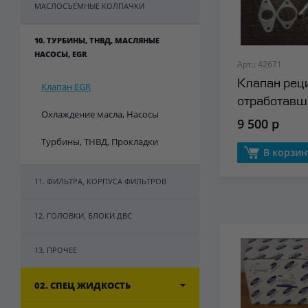
МАСЛОСЪЕМНЫЕ КОЛПАЧКИ
10. ТУРБИНЫ, ТНВД, МАСЛЯНЫЕ
НАСОСЫ, EGR
Арт.: 42671
Клапан рец
Клапан EGR
отработавш
Охлаждение масла, Насосы
(EGR) Stello
9 500 р
Турбины, ТНВД, Прокладки
В корзин
11. ФИЛЬТРА, КОРПУСА ФИЛЬТРОВ
12. ГОЛОВКИ, БЛОКИ ДВС
13. ПРОЧЕЕ
02. СПЕЦ ЖИДКОСТЬ