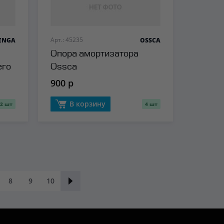
Арт.: 45235
LENGA
OSSCA
Опора амортизатора
его
Ossca
900 р
В корзину
2 шт
4 шт
8
9
10