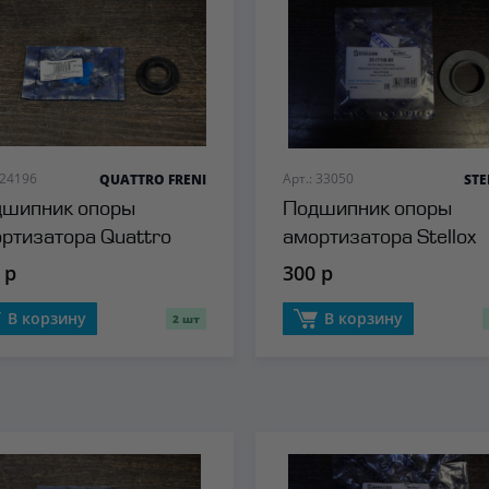
 24196
Арт.: 33050
QUATTRO FRENI
ST
шипник опоры
Подшипник опоры
ртизатора Quattro
амортизатора Stellox
i
 р
300 р
В корзину
В корзину
2 шт