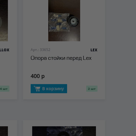
Арт.: 33652
ELLOX
LEX
Опора стойки перед Lex
400 р
В корзину
4 шт
2 шт