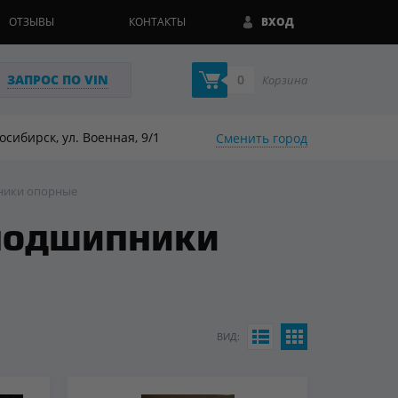
ОТЗЫВЫ
КОНТАКТЫ
ВХОД
ЗАПРОС ПО VIN
0
Корзина
восибирск, ул. Военная, 9/1
Сменить город
ники опорные
подшипники
ВИД: