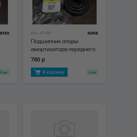
Арт.: 47949
RTEX
SUFIX
Подшипник опоры
амортизатора переднего
Sufix
780 р
В корзину
2 шт
2 шт