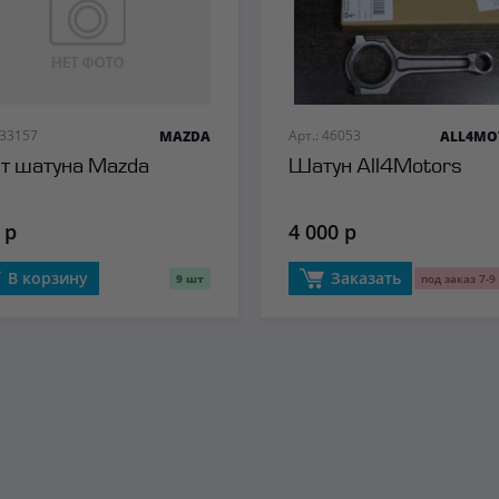
 33157
Арт.: 46053
MAZDA
ALL4MO
т шатуна Mazda
Шатун All4Motors
 р
4 000 р
В корзину
Заказать
9 шт
под заказ 7-9