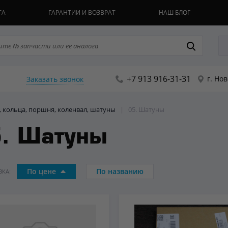
ТА
ГАРАНТИИ И ВОЗВРАТ
НАШ БЛОГ
+7 913 916-31-31
г. Но
Заказать звонок
, кольца, поршня, коленвал, шатуны
|
05. Шатуны
. Шатуны
По цене
По названию
КА: