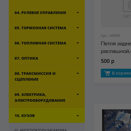
04. РУЛЕВОЕ УПРАВЛЕНИЕ
05. ТОРМОЗНАЯ СИСТЕМА
Арт.: 44998
06. ТОПЛИВНАЯ СИСТЕМА
Петля задн
распашной
07. ОПТИКА
двери BSG
500 р
В корзин
08. ТРАНСМИССИЯ И
СЦЕПЛЕНИЕ
09. ЭЛЕКТРИКА,
ЭЛЕКТРООБОРУДОВАНИЕ
10. КУЗОВ
01. АМОРТИЗАТОРЫ БАГАЖНИКА,