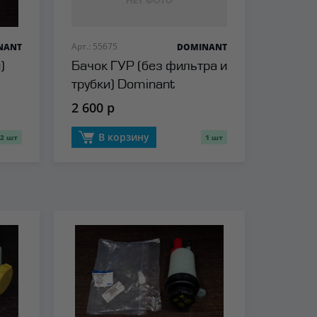
Арт.: 55675
NANT
DOMINANT
)
Бачок ГУР (без фильтра и
трубки) Dominant
2 600 р
В корзину
2 шт
1 шт