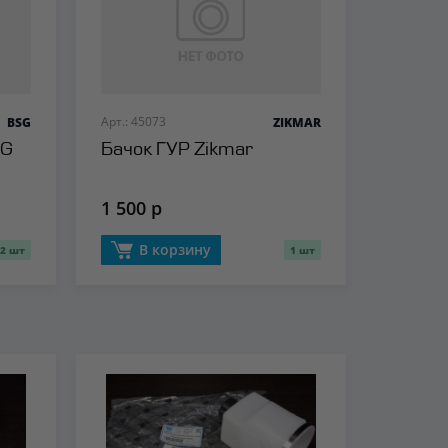
Арт.: 45073
BSG
ZIKMAR
SG
Бачок ГУР Zikmar
1 500 р
В корзину
2 шт
1 шт