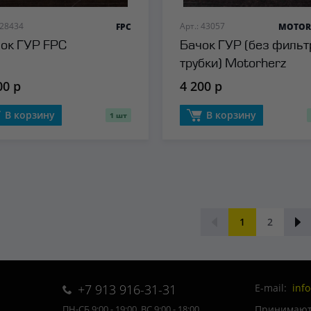
 28434
Арт.: 43057
FPC
MOTOR
ок ГУР FPC
Бачок ГУР (без фильт
трубки) Motorherz
00 р
4 200 р
В корзину
В корзину
1 шт
1
2
+7 913 916-31-31
E-mail:
inf
Принимаютс
ПН-СБ 9:00 - 19:00, ВС 9:00 - 18:00