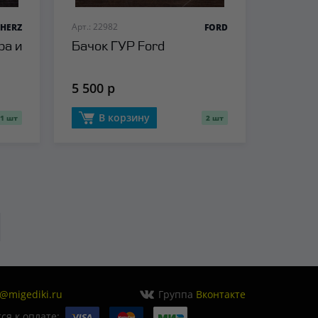
Арт.: 22982
HERZ
FORD
ра и
Бачок ГУР Ford
5 500 р
В корзину
1 шт
2 шт
o@migediki.ru
Группа
Вконтакте
я к оплате: