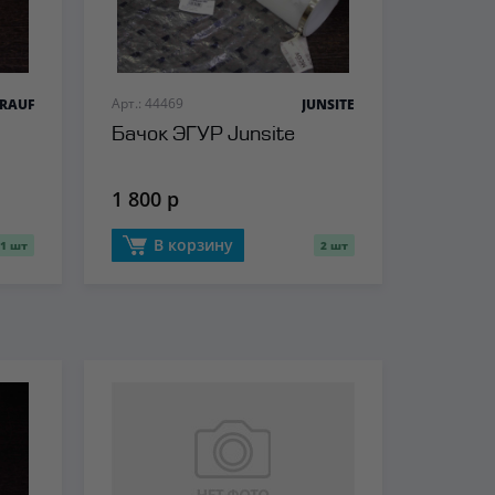
Арт.: 44469
RAUF
JUNSITE
Бачок ЭГУР Junsite
1 800 р
В корзину
1 шт
2 шт