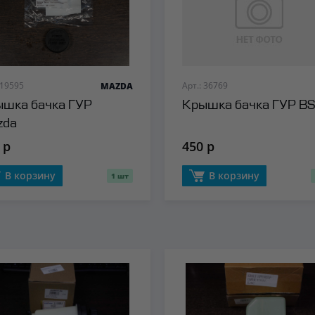
 19595
Арт.: 36769
MAZDA
шка бачка ГУР
Крышка бачка ГУР B
zda
 р
450 р
В корзину
В корзину
1 шт