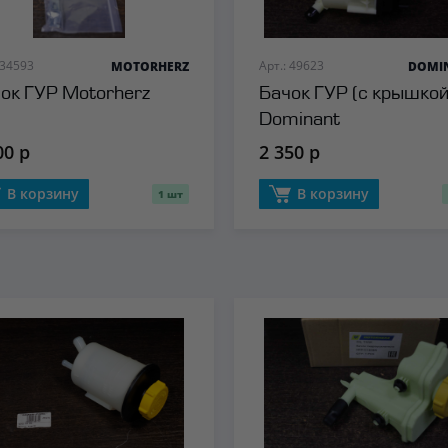
 34593
Арт.: 49623
MOTORHERZ
DOMI
ок ГУР Motorherz
Бачок ГУР (с крышкой
Dominant
00 р
2 350 р
В корзину
В корзину
1 шт