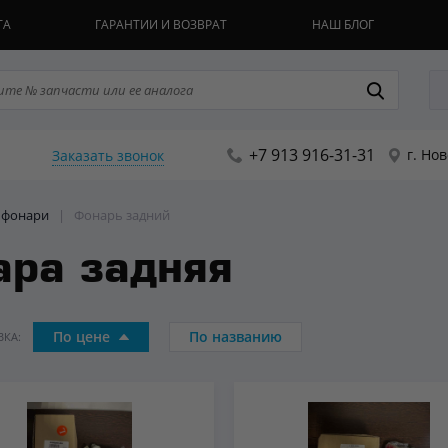
ТА
ГАРАНТИИ И ВОЗВРАТ
НАШ БЛОГ
+7 913 916-31-31
г. Но
Заказать звонок
е фонари
|
Фонарь задний
ра задняя
По цене
По названию
КА: