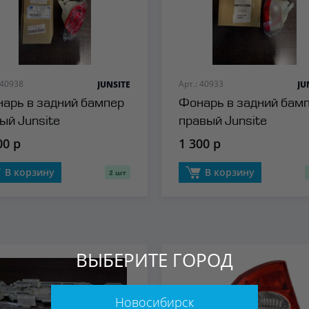
 40938
Арт.: 40933
JUNSITE
JU
арь в задний бампер
Фонарь в задний бам
ый Junsite
правый Junsite
00 р
1 300 р
В корзину
В корзину
2 шт
ВЫБЕРИТЕ ГОРОД
Новосибирск