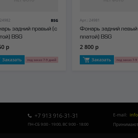
 24982
Арт.: 24981
BSG
арь задний правый (с
Фонарь задний левый 
той) BSG
платой) BSG
50 р
2 800 р
Заказать
Заказать
под заказ 7-9 дней
под заказ 7-9
+7 913 916-31-31
E-mail:
inf
Принимаютс
ПН-СБ 9:00 - 19:00, ВС 9:00 - 18:00