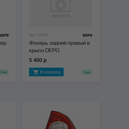
Арт.: 37410
NSITE
DEPO
пер
Фонарь задний правый в
крыло DEPO
5 400 р
В корзину
1 шт
1 шт