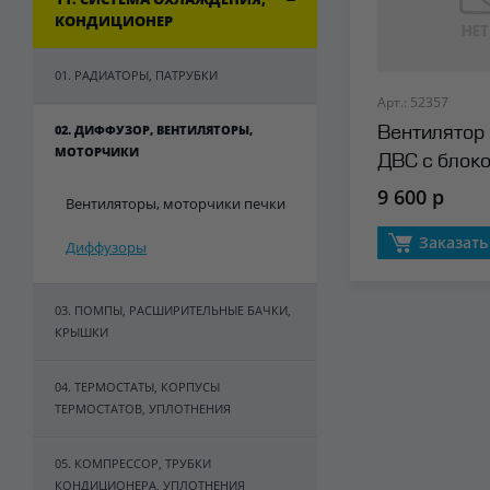
КОНДИЦИОНЕР
01. РАДИАТОРЫ, ПАТРУБКИ
Арт.: 52357
02. ДИФФУЗОР, ВЕНТИЛЯТОРЫ,
Вентилятор
МОТОРЧИКИ
ДВС с блок
SAT
9 600 р
Вентиляторы, моторчики печки
Заказать
Диффузоры
03. ПОМПЫ, РАСШИРИТЕЛЬНЫЕ БАЧКИ,
КРЫШКИ
04. ТЕРМОСТАТЫ, КОРПУСЫ
ТЕРМОСТАТОВ, УПЛОТНЕНИЯ
05. КОМПРЕССОР, ТРУБКИ
КОНДИЦИОНЕРА, УПЛОТНЕНИЯ