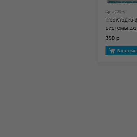
Арт.: 20379
Прокладка 
системы ох
Mazda
350 р
В корзин