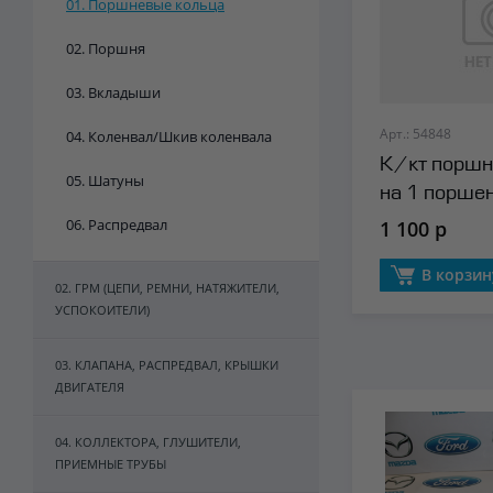
01. Поршневые кольца
02. Поршня
03. Вкладыши
Арт.: 54848
04. Коленвал/Шкив коленвала
К/кт поршн
05. Шатуны
на 1 порше
Autowelt
06. Распредвал
1 100 р
В корзин
02. ГРМ (ЦЕПИ, РЕМНИ, НАТЯЖИТЕЛИ,
УСПОКОИТЕЛИ)
03. КЛАПАНА, РАСПРЕДВАЛ, КРЫШКИ
ДВИГАТЕЛЯ
04. КОЛЛЕКТОРА, ГЛУШИТЕЛИ,
ПРИЕМНЫЕ ТРУБЫ