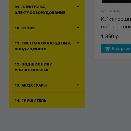
09. ЭЛЕКТРИКА,
Арт.: 49406
ЭЛЕКТРООБОРУДОВАНИЕ
К/кт поршн
на 1 порше
10. КУЗОВ
Yenmak
1 850 р
11. СИСТЕМА ОХЛАЖДЕНИЯ,
В корзин
КОНДИЦИОНЕР
12. ПОДШИПНИКИ
УНИВЕРСАЛЬНЫЕ
13. АКСЕССУАРЫ
14. ГЛУШИТЕЛЬ