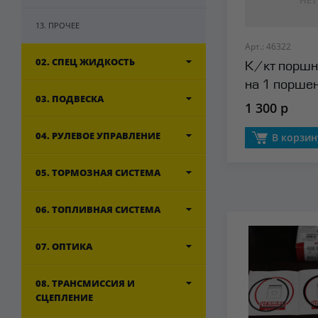
13. ПРОЧЕЕ
Арт.: 46322
02. СПЕЦ ЖИДКОСТЬ
К/кт поршн
на 1 порше
03. ПОДВЕСКА
Kolbenschm
1 300 р
04. РУЛЕВОЕ УПРАВЛЕНИЕ
В корзин
05. ТОРМОЗНАЯ СИСТЕМА
06. ТОПЛИВНАЯ СИСТЕМА
07. ОПТИКА
08. ТРАНСМИССИЯ И
СЦЕПЛЕНИЕ