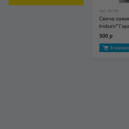
Арт.: 56139
Свеча зажиг
Iridium" Га
тыс.км MIGE
500 р
В корзин