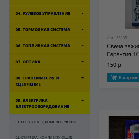
04. РУЛЕВОЕ УПРАВЛЕНИЕ
05. ТОРМОЗНАЯ СИСТЕМА
Арт.: 56135
06. ТОПЛИВНАЯ СИСТЕМА
Свеча зажиг
Гарантия 10
07. ОПТИКА
MIGEDIKI
150 р
В корзин
08. ТРАНСМИССИЯ И
СЦЕПЛЕНИЕ
09. ЭЛЕКТРИКА,
ЭЛЕКТРООБОРУДОВАНИЕ
01. ГЕНЕРАТОРЫ, КОМПЛЕКТУЮЩИЕ
02. СТАРТЕРА, КОМПЛЕКТУЮЩИЕ