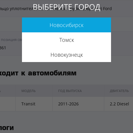
ВЫБЕРИТЕ ГОРОД
льцо уплотнительное топливной трубки (обратка) Ford
Новосибирск
Томск
 позиция связана с партномерами:
361
Новокузнецк
ходит к автомобилям
А
МОДЕЛЬ
ГОД ВЫПУСКА
ДВИГАТЕЛЬ
Transit
2011-2026
2.2 Diesel
логи