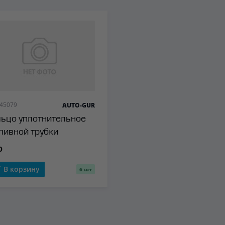
 45079
AUTO-GUR
ьцо уплотнительное
ливной трубки
ратка) Auto-GUR
р
В корзину
6 шт