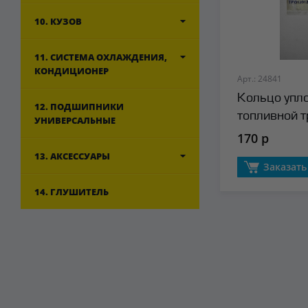
10. КУЗОВ
11. СИСТЕМА ОХЛАЖДЕНИЯ,
КОНДИЦИОНЕР
Арт.: 24841
Кольцо упл
12. ПОДШИПНИКИ
топливной т
УНИВЕРСАЛЬНЫЕ
(обратка) F
170 р
13. АКСЕССУАРЫ
Заказать
14. ГЛУШИТЕЛЬ