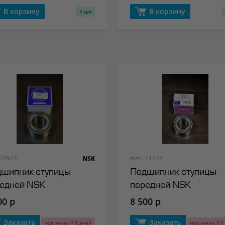
В корзину
В корзину
1 шт
 34974
Арт.: 21245
NSK
шипник ступицы
Подшипник ступицы
едней NSK
передней NSK
00 р
8 500 р
Заказать
Заказать
под заказ 7-9 дней
под заказ 7-9