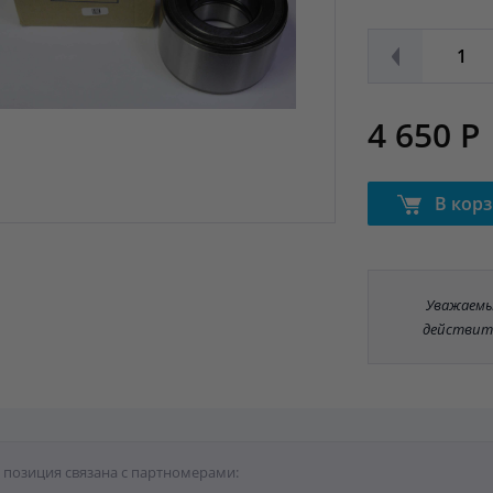
4 650 Р
В кор
Уважаемые
действит
 позиция связана с партномерами: