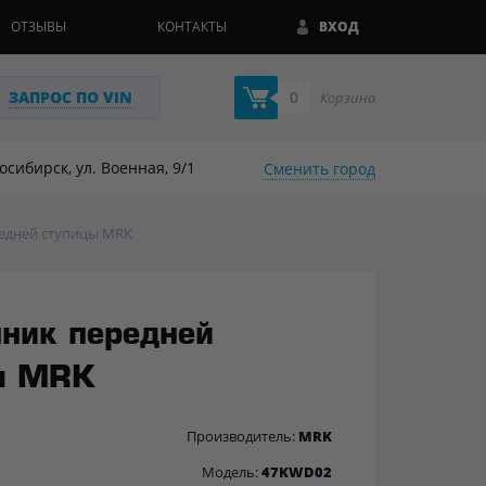
ОТЗЫВЫ
КОНТАКТЫ
ВХОД
ЗАПРОС ПО VIN
0
Корзина
восибирск, ул. Военная, 9/1
Сменить город
едней ступицы MRK
ник передней
ы MRK
Производитель:
MRK
Модель:
47KWD02