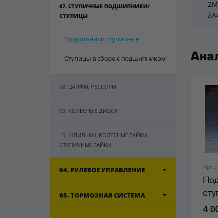
2M
07. СТУПИЧНЫЕ ПОДШИПНИКИ/
ZA
СТУПИЦЫ
Подшипники ступичные
Ана
Ступицы в сборе с подшипником
08. ЦАПФЫ, РЕССОРЫ
09. КОЛЕСНЫЕ ДИСКИ
10. ШПИЛЬКИ, КОЛЕСНЫЕ ГАЙКИ,
СТУПИЧНЫЕ ГАЙКИ
Арт.:
04. РУЛЕВОЕ УПРАВЛЕНИЕ
Под
сту
05. ТОРМОЗНАЯ СИСТЕМА
сал
4 0