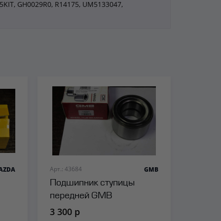
KIT, GH0029R0, R14175, UM5133047,
Арт.: 43684
AZDA
GMB
Подшипник ступицы
передней GMB
3 300 р