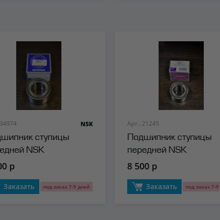
 34974
Арт.: 21245
NSK
шипник ступицы
Подшипник ступицы
едней NSK
передней NSK
00 р
8 500 р
Заказать
Заказать
под заказ 7-9 дней
под заказ 7-9