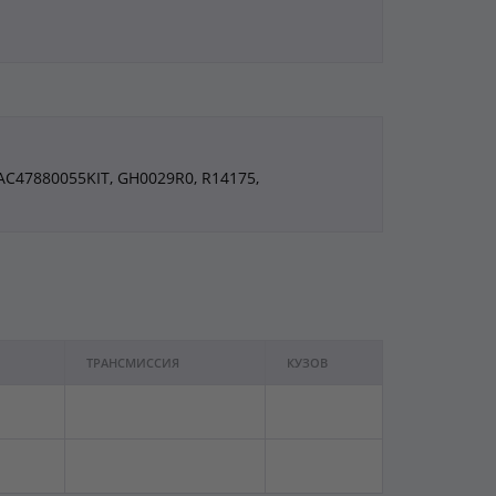
C47880055KIT, GH0029R0, R14175,
ТРАНСМИССИЯ
КУЗОВ