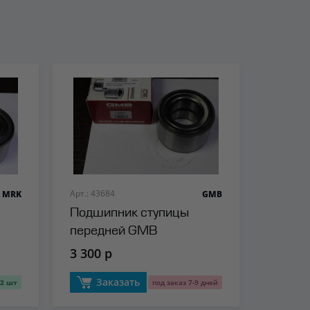
Арт.: 43684
MRK
GMB
Подшипник ступицы
передней GMB
3 300 р
Заказать
2 шт
под заказ 7-9 дней