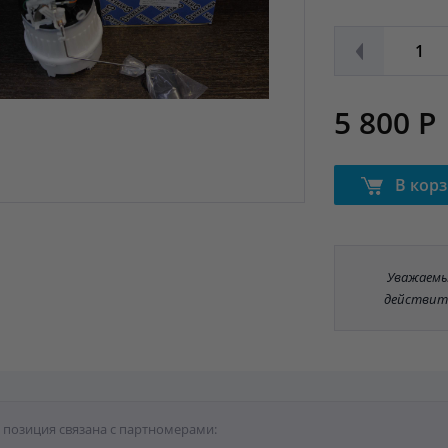
5 800 Р
В кор
Уважаемые
действит
 позиция связана с партномерами: