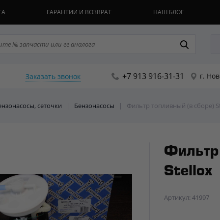
ТА
ГАРАНТИИ И ВОЗВРАТ
НАШ БЛОГ
+7 913 916-31-31
г. Но
Заказать звонок
Бензонасосы, сеточки
|
Бензонасосы
|
Фильтр топливный (в сборе) St
Фильтр 
Stellox
Артикул: 41997