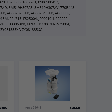
320, 1529595, 1602781, 0986580412,
7AD, 3M519H307AE, 3M519H307AV, 770B443,
FB, AG80202LFFB, AG80204LFFB, AG9999F,
13M, FRL715, FS25004, JPF0010, KR2222F,
 MZFOCB33063PR, MZFOCB33063PRFS25004,
, ZY081335XF, ZY081335XG
Арт.: 28643
DEKO
BOSCH