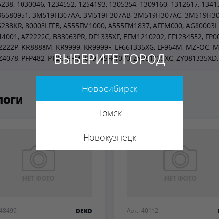
5238, 1030046, 1234552, 1254193, 1305354, 1309160, 1312617, 1341
86580951, 3M519H307AA, 3M519H307AB, 3M519H307AC, 3M519H30
5238KR, 80003LFFB, A555FM1000, A555FM1837, AFFM000, AG80003LF
44001, AZ2222C, B33063PR, DF1335XF, EFM1210202, FF1234552, FP00
2222P, KR8888M, KR9999, KR9999F, LF661335XG, LF964M, MZFOC,
ВЫБЕРИТЕ ГОРОД
Z4078, PFP482, PT26, SFM1079, VSFF1070, ZY081335XC, ZY081335XD
Новосибирск
логи
Томск
Новокузнецк
 48499
Арт.: 40112
DEKO