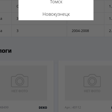
Томск
C-Max I
2004-2011
1
Новокузнецк
a
3
2004-2008
1
a
3
2004-2008
2
логи
 48499
Арт.: 40112
DEKO