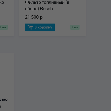
ko
Фильтр топливный (в
сборе) Bosch
21 500 р
В корзину
2 шт
1 шт
DEKO
а