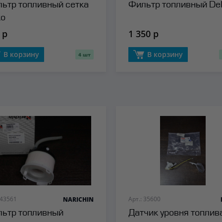
ьтр топливный сетка
Фильтр топливный De
ko
 р
1 350 р
В корзину
В корзину
4 шт
 43561
Арт.: 35600
NARICHIN
ьтр топливный
Датчик уровня топлив