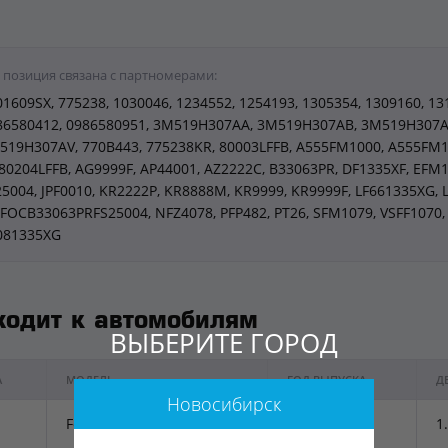
 позиция связана с партномерами:
01609SX, 775238, 1030046, 1234552, 1254193, 1305354, 1309160, 13
86580412, 0986580951, 3M519H307AA, 3M519H307AB, 3M519H307
519H307AV, 770B443, 775238KR, 80003LFFB, A555FM1000, A555FM1
80204LFFB, AG9999F, AP44001, AZ2222C, B33063PR, DF1335XF, EFM1
25004, JPF0010, KR2222P, KR8888M, KR9999, KR9999F, LF661335XG
FOCB33063PRFS25004, NFZ4078, PFP482, PT26, SFM1079, VSFF1070,
081335XG
ходит к автомобилям
ВЫБЕРИТЕ ГОРОД
А
МОДЕЛЬ
ГОД ВЫПУСКА
Д
Новосибирск
Focus II (2005-2008)
2004-2011
1