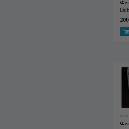
Фил
De
200
Арт.:
Фил