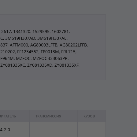
12617, 1341320, 1529595, 1602781,
AC, 3M519H307AD, 3M519H307AE,
837, AFFM000, AG80003LFFB, AG80202LFFB,
210202, FF1234552, FP0013M, FRL715,
, LF964M, MZFOC, MZFOCB33063PR,
 ZY081335XC, ZY081335XD, ZY081335XF,
ВИГАТЕЛЬ
ТРАНСМИССИЯ
КУЗОВ
.4-2.0