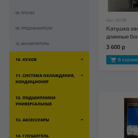
09. ПРОЧЕЕ
Арт.: 20738
08. ПРЕДОХРАНИТЕЛИ
Катушка за
длинные бол
10. АККУМУЛЯТОРЫ
комплекте) 
3 600 р
10. КУЗОВ
В корзин
11. СИСТЕМА ОХЛАЖДЕНИЯ,
КОНДИЦИОНЕР
12. ПОДШИПНИКИ
УНИВЕРСАЛЬНЫЕ
13. АКСЕССУАРЫ
14. ГЛУШИТЕЛЬ