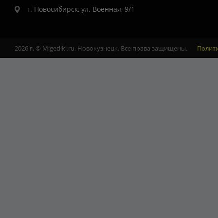
г. Новосибирск, ул. Военная, 9/1
2026 г. © Migediki.ru, Новокузнецк. Все права защищены.
Полит