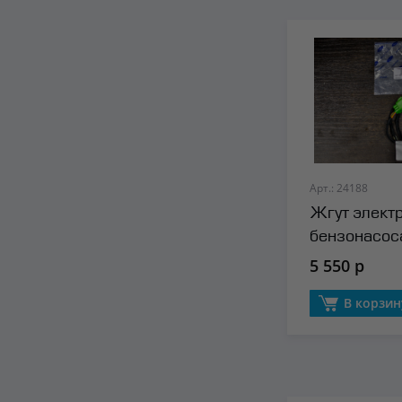
Арт.: 24188
Жгут элект
бензонасос
5 550 р
В корзин