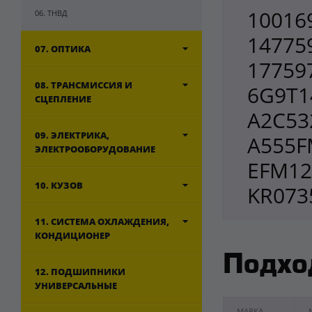
100169
06. ТНВД
147759
07. ОПТИКА
17759
08. ТРАНСМИССИЯ И
6G9T1
СЦЕПЛЕНИЕ
A2C53
09. ЭЛЕКТРИКА,
A555F
ЭЛЕКТРООБОРУДОВАНИЕ
EFM12
10. КУЗОВ
KR073
11. СИСТЕМА ОХЛАЖДЕНИЯ,
КОНДИЦИОНЕР
Подхо
12. ПОДШИПНИКИ
УНИВЕРСАЛЬНЫЕ
МАРКА