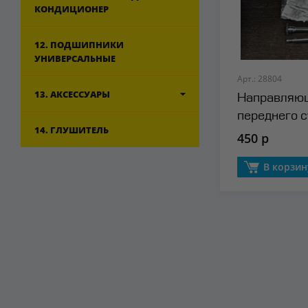
КОНДИЦИОНЕР
12. ПОДШИПНИКИ
УНИВЕРСАЛЬНЫЕ
Арт.: 28804
13. АКСЕССУАРЫ
Направляю
переднего с
14. ГЛУШИТЕЛЬ
(нижняя) M
450 р
В корзин