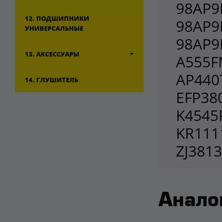
98AP9
12. ПОДШИПНИКИ
98AP9
УНИВЕРСАЛЬНЫЕ
98AP9
13. АКСЕССУАРЫ
A555F
AP440
14. ГЛУШИТЕЛЬ
EFP380
K4545P
KR1111
ZJ381
Анало