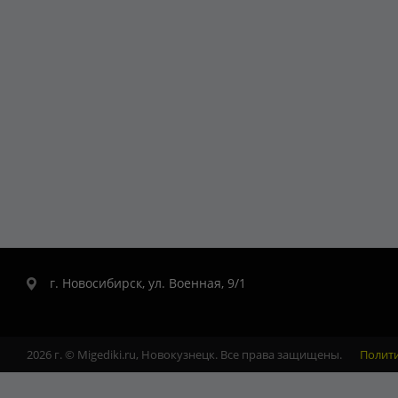
г. Новосибирск, ул. Военная, 9/1
2026 г. © Migediki.ru, Новокузнецк. Все права защищены.
Полит