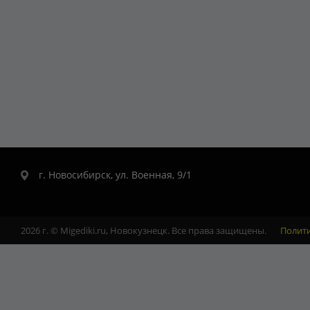
г. Новосибирск, ул. Военная, 9/1
2026 г. © Migediki.ru, Новокузнецк. Все права защищены.
Полит