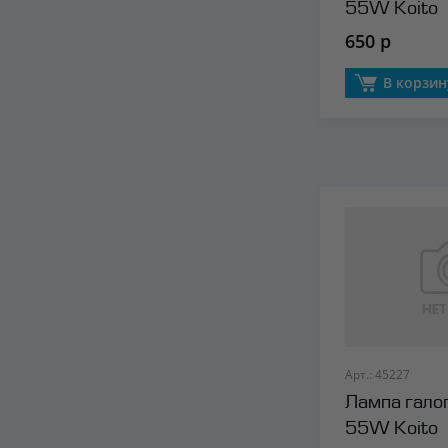
55W Koito
650 р
В корзин
Арт.: 45227
Лампа гало
55W Koito