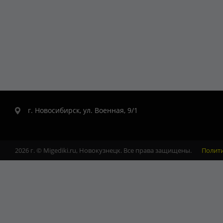
г. Новосибирск, ул. Военная, 9/1
2026 г. © Migediki.ru, Новокузнецк. Все права защищены.
Полит