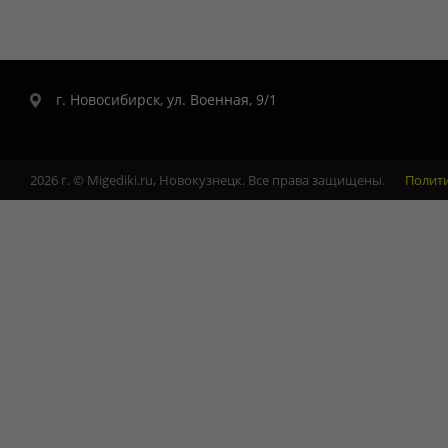
г. Новосибирск, ул. Военная, 9/1
2026 г. © Migediki.ru, Новокузнецк. Все права защищены.
Полит