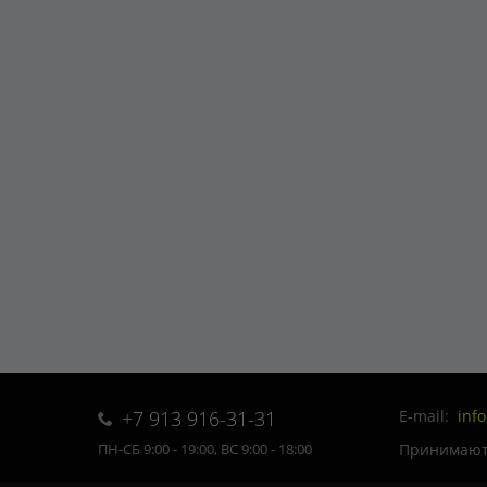
+7 913 916-31-31
E-mail:
inf
Принимаютс
ПН-СБ 9:00 - 19:00, ВС 9:00 - 18:00