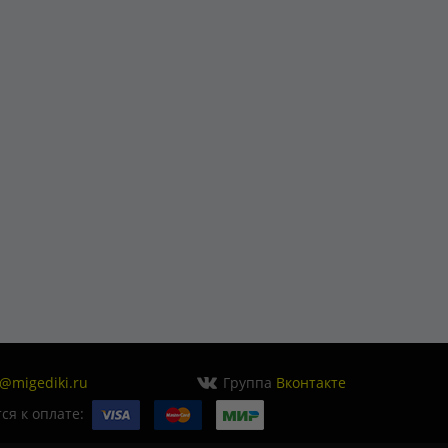
o@migediki.ru
Группа
Вконтакте
я к оплате: