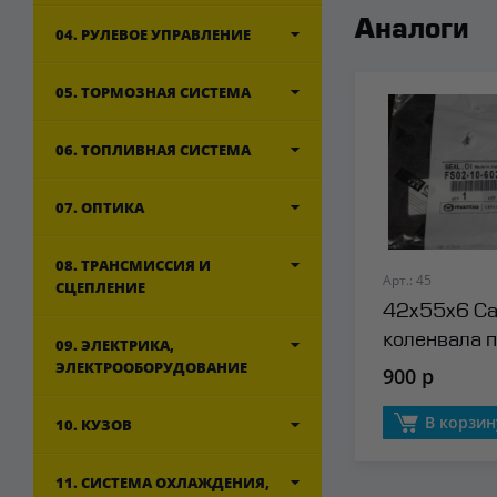
Аналоги
04. РУЛЕВОЕ УПРАВЛЕНИЕ
05. ТОРМОЗНАЯ СИСТЕМА
06. ТОПЛИВНАЯ СИСТЕМА
07. ОПТИКА
08. ТРАНСМИССИЯ И
Арт.: 45
СЦЕПЛЕНИЕ
42x55x6 Са
коленвала 
09. ЭЛЕКТРИКА,
ЭЛЕКТРООБОРУДОВАНИЕ
Mazda
900 р
В корзин
10. КУЗОВ
11. СИСТЕМА ОХЛАЖДЕНИЯ,