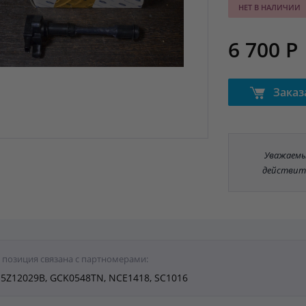
НЕТ В НАЛИЧИИ
6 700 Р
Заказ
Уважаемые
действит
 позиция связана с партномерами:
5Z12029B, GCK0548TN, NCE1418, SC1016