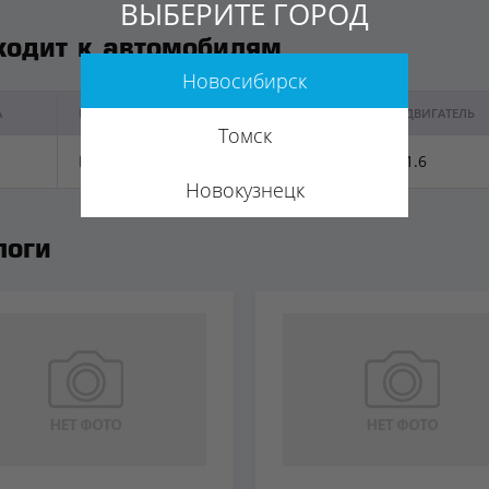
ВЫБЕРИТЕ ГОРОД
ходит к автомобилям
Новосибирск
А
МОДЕЛЬ
ГОД ВЫПУСКА
ДВИГАТЕЛЬ
Томск
Kuga II
2013-н.в.
1.6
Новокузнецк
логи