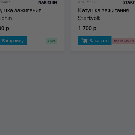
 55407
Арт.: 53220
NARICHIN
START
ушка зажигания
Катушка зажигания
ichin
Startvolt
00 р
1 700 р
В корзину
Заказать
3 шт
под заказ 7-9