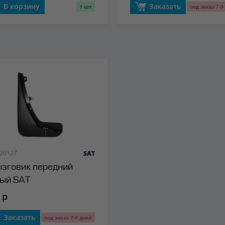
В корзину
Заказать
1 шт
под заказ 7-9
 20127
SAT
зговик передний
ый SAT
 р
Заказать
под заказ 7-9 дней