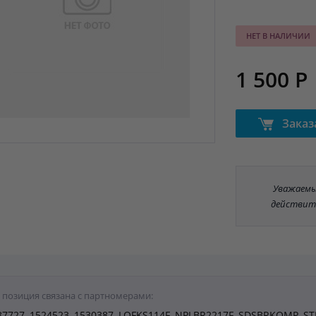
НЕТ В НАЛИЧИИ
1 500 Р
Заказ
Уважаемые
действит
 позиция связана с партномерами:
87727, 1524523, 1530387, LQFKS114F, NPLBR2217F, SDSBRKOMP, S