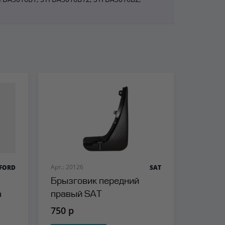
Арт.: 20126
FORD
SAT
Брызговик передний
а
правый SAT
750 р