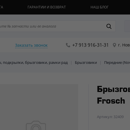
ТА
ГАРАНТИИ И ВОЗВРАТ
НАШ БЛОГ
+7 913 916-31-31
г. Но
Заказать звонок
ы, подкрылки, брызговики, рамки рад
|
Брызговики
|
Передние (Nov
Брызго
Frosch
Артикул: 32409