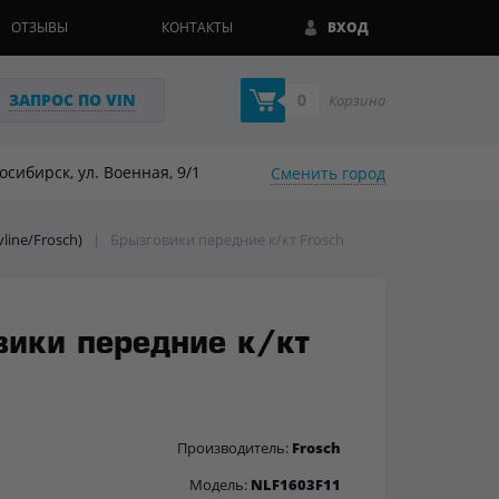
ОТЗЫВЫ
КОНТАКТЫ
ВХОД
ЗАПРОС ПО VIN
0
Корзина
восибирск, ул. Военная, 9/1
Сменить город
line/Frosch)
|
Брызговики передние к/кт Frosch
вики передние к/кт
Производитель:
Frosch
Модель:
NLF1603F11