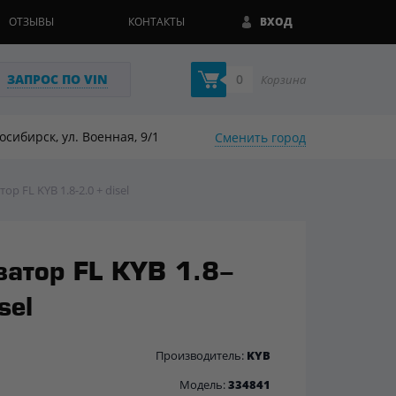
ОТЗЫВЫ
КОНТАКТЫ
ВХОД
ЗАПРОС ПО VIN
0
Корзина
восибирск, ул. Военная, 9/1
Сменить город
р FL KYB 1.8-2.0 + disel
затор FL KYB 1.8-
sel
Производитель:
KYB
Модель:
334841