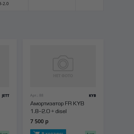
8-2.0
Арт.: 88
JETT
KYB
Амортизатор FR KYB
1.8-2.0 + disel
7 500 р
В корзину
1 шт
1 шт