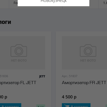
Новокузнецк
Focus II (2005-2008)
2004-2011
1.
логи
 51836
Арт.: 51837
JETT
ртизатор FL JETT
Амортизатор FR JETT
00 р
4 500 р
В корзину
В корзину
1 шт