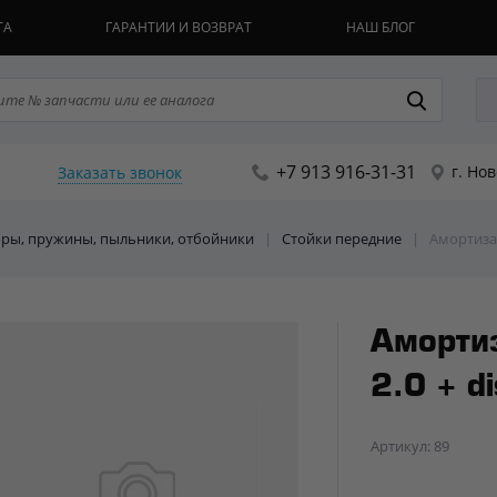
ТА
ГАРАНТИИ И ВОЗВРАТ
НАШ БЛОГ
+7 913 916-31-31
г. Но
Заказать звонок
поры, пружины, пыльники, отбойники
|
Стойки передние
|
Амортизато
Аморти
2.0 + di
Артикул: 89