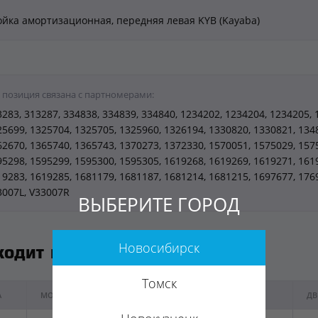
ойка амортизационная, передняя левая KYB (Kayaba)
 позиция связана с партномерами:
283, 313287, 334838, 334839, 334840, 1234202, 1234204, 1234205, 
25699, 1325704, 1325705, 1325960, 1326194, 1330820, 1330821, 134
62670, 1365740, 1365743, 1370273, 1372330, 1570051, 1575029, 157
95298, 1595299, 1595300, 1595305, 1619268, 1619269, 1619271, 161
19283, 1619285, 1681179, 1681187, 1681214, 1681215, 1697677, 176
3007L, V33007R
ВЫБЕРИТЕ ГОРОД
Новосибирск
ходит к автомобилям
Томск
А
МОДЕЛЬ
ГОД ВЫПУСКА
ДВ