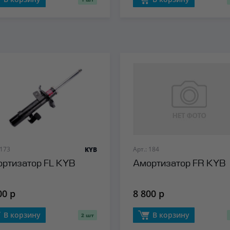
 173
Арт.: 184
KYB
ртизатор FL KYB
Амортизатор FR KYB
00 р
8 800 р
В корзину
В корзину
2 шт