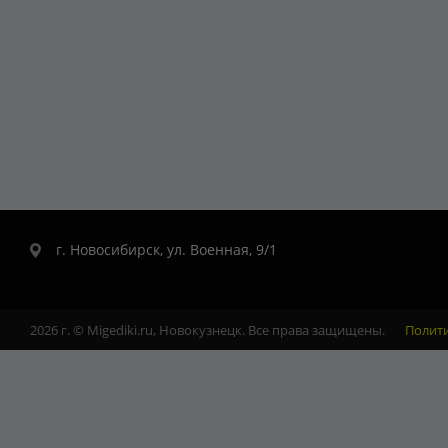
г. Новосибирск, ул. Военная, 9/1
2026 г. © Migediki.ru, Новокузнецк. Все права защищены.
Полит