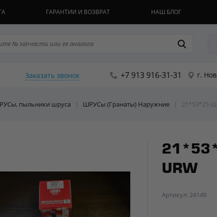
ТА
ГАРАНТИИ И ВОЗВРАТ
НАШ БЛОГ
+7 913 916-31-31
г. Но
Заказать звонок
ШРУСы, пыльники шруса
|
ШРУСы (Гранаты) Наружние
|
21*53*25 
21*53*
URW
Артикул: 24149