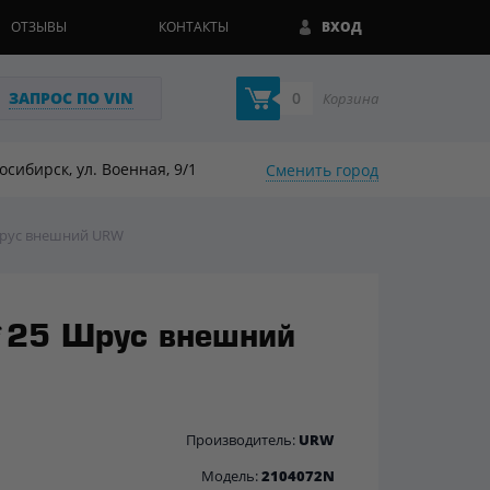
ОТЗЫВЫ
КОНТАКТЫ
ВХОД
ЗАПРОС ПО VIN
0
Корзина
восибирск, ул. Военная, 9/1
Сменить город
Шрус внешний URW
25 Шрус внешний
Производитель:
URW
Модель:
2104072N