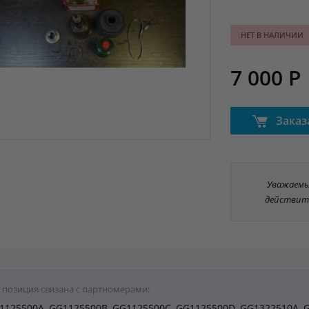
НЕТ В НАЛИЧИИ
7 000 Р
Заказ
Уважаемые
действит
 позиция связана с партномерами:
1125500A, GG1125500B, GG1125500C, GG1125500D, GG1322510A, 