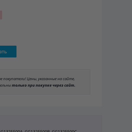
ать
 покупатели! Цены, указанные на сайте,
ельны
только при покупке через сайт.
GG1325500A, GG1325500B, GG1325500C,