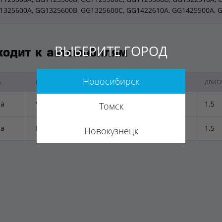
1325600A, GG1325600B, GG1325600C, GG1422610A, GG1425500A, 
ВЫБЕРИТЕ ГОРОД
ходит к автомобилям
Новосибирск
А
МОДЕЛЬ
ГОД ВЫПУСКА
ДВИГ
a
Verisa
2002-2007
1.5
Томск
a
Demio (2013- )
2002-2007
1.5
Новокузнецк