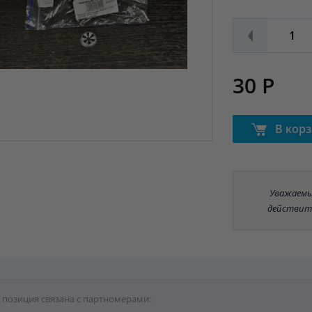
30 Р
В кор
Уважаемые
действит
 позиция связана с партномерами: