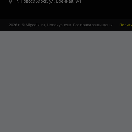
г. Новосибирск, ул. Военная, 9/1
2026 г. © Migediki.ru, Новокузнецк. Все права защищены.
Полит