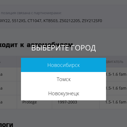
 позиция связана с партномерами:
3XY22, 5512XS, CT1047, KTB503, Z50212205, Z5Y212SF0
ходит к автомобилям
ВЫБЕРИТЕ ГОРОД
А
МОДЕЛЬ
ГОД ВЫПУСКА
ДВИГАТЕЛЬ
Новосибирск
a
Familia
1997-2003
1.5-1.6 fam
Томск
a
323
1997-2003
1.5-1.6 fam
Новокузнецк
a
Protege
1997-2003
1.5-1.6 fam
логи