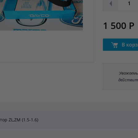
1 500 Р
В кор
Уважаемые
действит
ор ZL,ZM (1.5-1.6)