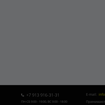
+7 913 916-31-31
E-mail:
inf
Принимаютс
ПН-СБ 9:00 - 19:00, ВС 9:00 - 18:00