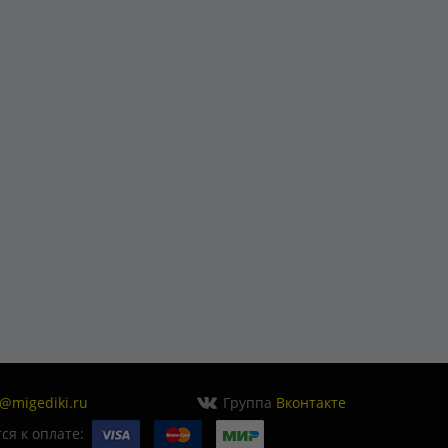
o@migediki.ru
Группа
Вконтакте
я к оплате: