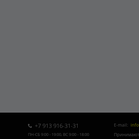
+7 913 916-31-31
E-mail:
inf
Принимаютс
ПН-СБ 9:00 - 19:00, ВС 9:00 - 18:00