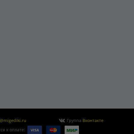
o@migediki.ru
Группа
Вконтакте
я к оплате: