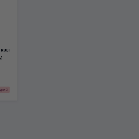
RUEI
М
 дней