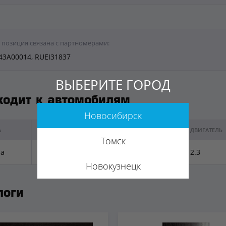
 позиция связана с партномерами:
43A00014, RUEI31837
ВЫБЕРИТЕ ГОРОД
ходит к автомобилям
Новосибирск
А
МОДЕЛЬ
ГОД ВЫПУСКА
ДВИГАТЕЛЬ
Томск
a
CX-7
2007-2012
2.3
Новокузнецк
логи