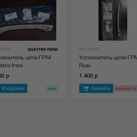
 47869
Арт.: 43253
QUATTRO FRENI
окоитель цепи ГРМ
Успокоитель цепи ГР
ttro freni
Ruei
00 р
1 400 р
В корзину
Заказать
2 шт
под заказ 7-9