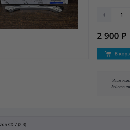
2 900 Р
В кор
Уважаемые
действит
da CX-7 (2.3)