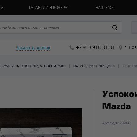
ТА
ГАРАНТИИ И ВОЗВРАТ
НАШ БЛОГ
+7 913 916-31-31
г. Но
Заказать звонок
, ремни, натяжители, успокоители)
|
04. Успокоители цепи
|
Успоко
Успоко
Mazda
Артикул: 20986