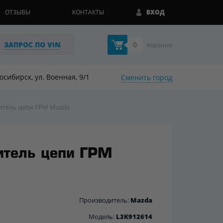
ОТЗЫВЫ
КОНТАКТЫ
ВХОД
ЗАПРОС ПО VIN
0
Корзина
восибирск, ул. Военная, 9/1
Сменить город
итель цепи ГРМ Mazda
итель цепи ГРМ
Производитель:
Mazda
Модель:
L3K912614