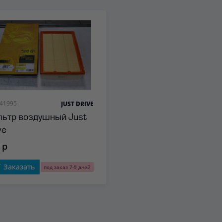
 41995
JUST DRIVE
ьтр воздушный Just
ve
 р
Заказать
под заказ 7-9 дней