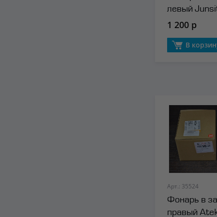
левый Junsi
1 200 р
В корзин
Арт.: 35524
Фонарь в з
правый Ate