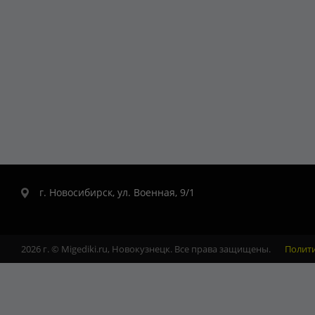
г. Новосибирск, ул. Военная, 9/1
2026 г. © Migediki.ru, Новокузнецк. Все права защищены.
Полит