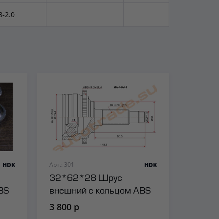
8-2.0
Арт.: 301
HDK
HDK
32*62*28 Шрус
BS
внешний с кольцом ABS
HDK
3 800 р