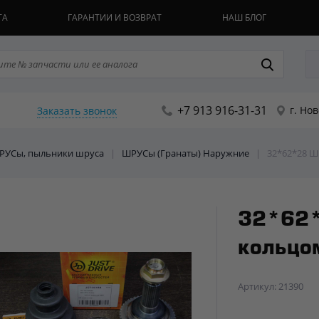
ТА
ГАРАНТИИ И ВОЗВРАТ
НАШ БЛОГ
+7 913 916-31-31
г. Но
Заказать звонок
ШРУСы, пыльники шруса
|
ШРУСы (Гранаты) Наружние
|
32*62*28 Ш
32*62*
кольцом
Артикул: 21390