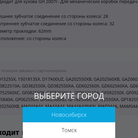
дходит для кузова GH 2007г- Для механических коробок передач
ешнее зубчатое соединение со стороны колеса: 28
утреннее зубчатое соединение со стороны колеса: 32
аметр прокладки: 62mm
сположение: со стороны колеса
 позиция связана с партномерами:
01525SX, 1501813SX, D17A00UZ, GA202550XB, GA202560XB, GA2060
3822510A, GD382550X, GD382550XA, GD602560X, GD602560XA, GD6
752560XC, GF082550X, GF082550XA, GF0922610A, GF092550X, GF092
ВЫБЕРИТЕ ГОРОД
05840A, GP062550X, GP062560XD, GP182550X, GP182550XA, GP18255
202560XB, MA044A44, MA44A44, MA44A44NKN, MAE044A, MAM044
Новосибирск
Томск
ходит к автомобилям