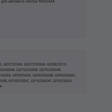
, для автомата смотри MA52A44
2, GD372550X, GD372550XA, GD3822510,
02560XB, GD752550XB, GD752560XB,
550XA, GF092560X, GF092560XB, GF092560XC,
0XB, GP182550XC, GP182560XF, GP202560X,
A