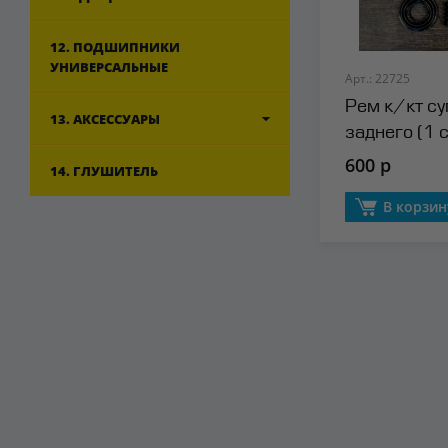
12. ПОДШИПНИКИ
УНИВЕРСАЛЬНЫЕ
Арт.: 22725
Рем к/кт су
13. АКСЕССУАРЫ
заднего (1 
Seinsa
600 р
14. ГЛУШИТЕЛЬ
В корзин