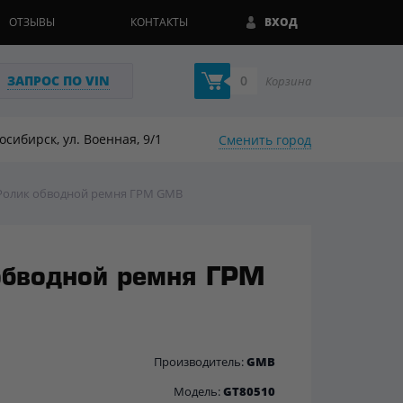
ОТЗЫВЫ
КОНТАКТЫ
ВХОД
ЗАПРОС ПО VIN
0
Корзина
восибирск, ул. Военная, 9/1
Сменить город
Ролик обводной ремня ГРМ GMB
обводной ремня ГРМ
Производитель:
GMB
Модель:
GT80510