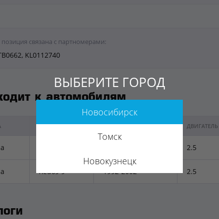
 позиция связана с партномерами:
TB0662, KL0112740
ВЫБЕРИТЕ ГОРОД
ходит к автомобилям
Новосибирск
А
МОДЕЛЬ
ГОД ВЫПУСКА
ДВИГАТЕЛЬ
Томск
a
Millenia
1992-2002
2.5
Новокузнецк
a
Xedos-9
1992-2002
2.5
логи