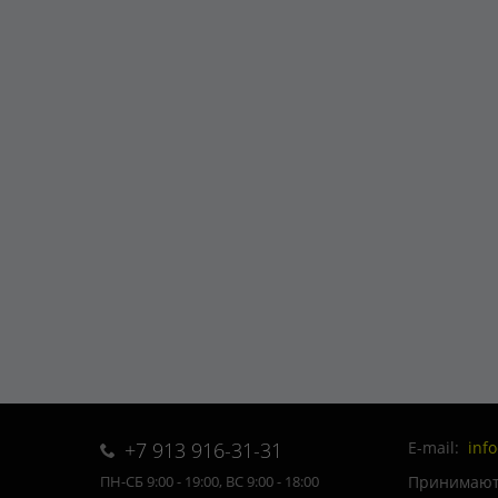
+7 913 916-31-31
E-mail:
inf
Принимаютс
ПН-СБ 9:00 - 19:00, ВС 9:00 - 18:00