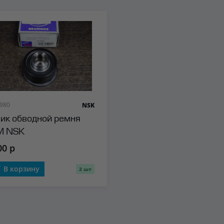
 980
NSK
ик обводной ремня
М NSK
00 р
В корзину
2 шт