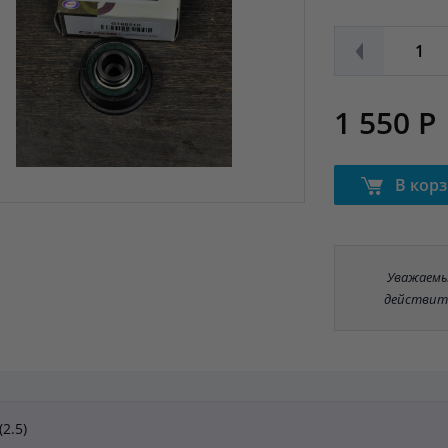
1 550 Р
В кор
Уважаемые
действит
(2.5)