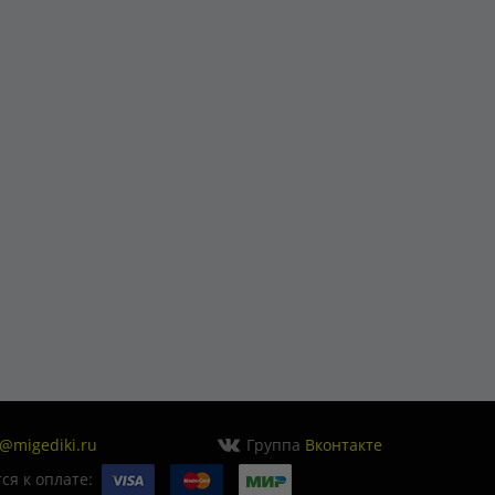
o@migediki.ru
Группа
Вконтакте
я к оплате: