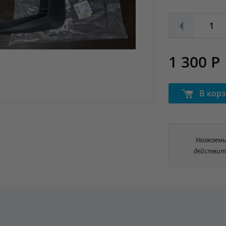
1 300 Р
В кор
Уважаемые
действит