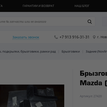
ТА
ГАРАНТИИ И ВОЗВРАТ
НАШ БЛОГ
+7 913 916-31-31
г. Но
Заказать звонок
ы, подкрылки, брызговики, рамки рад
|
Брызговики
|
Задние (Novli
Брызго
Mazda (
Артикул: 27420