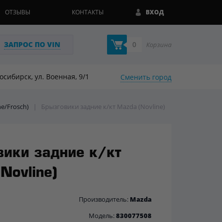
ОТЗЫВЫ
КОНТАКТЫ
ВХОД
ЗАПРОС ПО VIN
0
Корзина
восибирск, ул. Военная, 9/1
Сменить город
ne/Frosch)
|
Брызговики задние к/кт Mazda (Novline)
вики задние к/кт
Novline)
Производитель:
Mazda
Модель:
830077508