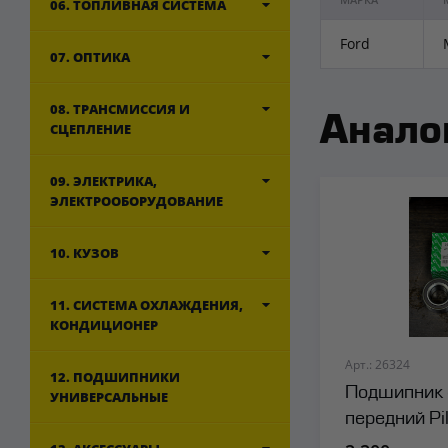
06. ТОПЛИВНАЯ СИСТЕМА
Ford
07. ОПТИКА
08. ТРАНСМИССИЯ И
Анало
СЦЕПЛЕНИЕ
09. ЭЛЕКТРИКА,
ЭЛЕКТРООБОРУДОВАНИЕ
10. КУЗОВ
11. СИСТЕМА ОХЛАЖДЕНИЯ,
КОНДИЦИОНЕР
Арт.: 26324
12. ПОДШИПНИКИ
Подшипник 
УНИВЕРСАЛЬНЫЕ
передний Pi
(ABS+гайка