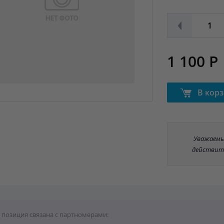
1 100 Р
В кор
Уважаемые
действит
 позиция связана с партномерами: