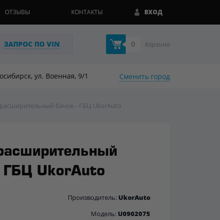
ОТЗЫВЫ
КОНТАКТЫ
ВХОД
ЗАПРОС ПО VIN
0
Корзина
восибирск, ул. Военная, 9/1
Сменить город
расширительный бачок - ГБЦ UkorAuto
расширительный
- ГБЦ UkorAuto
Производитель:
UkorAuto
Модель:
U0902075