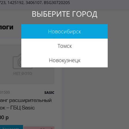
723, 1425192, 3406107, BSG30720205
ВЫБЕРИТЕ ГОРОД
логи
Новосибирск
Томск
Новокузнецк
 31500
SASIC
анг расширительный
ок - ГБЦ Sasic
00 р