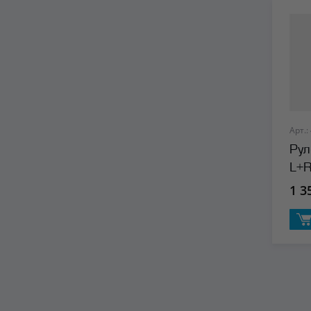
Арт.:
Рул
L+R
1 3