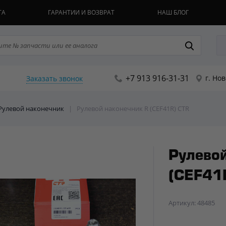
ТА
ГАРАНТИИ И ВОЗВРАТ
НАШ БЛОГ
+7 913 916-31-31
г. Но
Заказать звонок
 Рулевой наконечник
|
Рулевой наконечник R (CEF41R) CTR
Рулево
(CEF41
Артикул: 48485