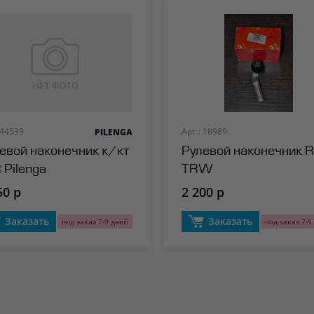
 44539
Арт.: 18989
PILENGA
евой наконечник к/кт
Рулевой наконечник R
 Pilenga
TRW
50 р
2 200 р
Заказать
Заказать
под заказ 7-9 дней
под заказ 7-9