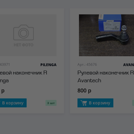
 43971
Арт.: 45676
PILENGA
AVAN
евой наконечник R
Рулевой наконечник R
enga
Avantech
 р
800 р
В корзину
В корзину
3 шт