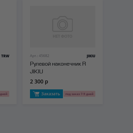
Арт.: 45682
TRW
JIKIU
Рулевой наконечник R
JIKIU
2 300 р
Заказать
 дней
под заказ 7-9 дней