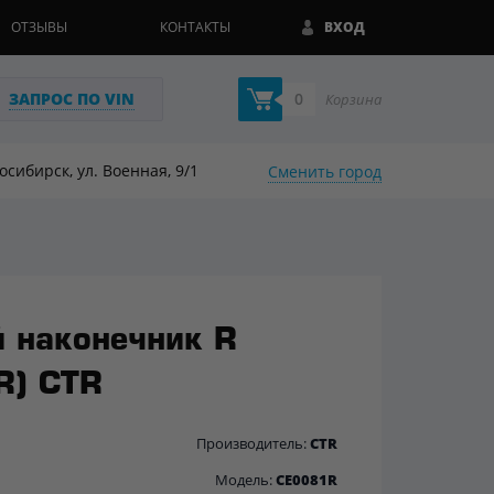
ОТЗЫВЫ
КОНТАКТЫ
ВХОД
ЗАПРОС ПО VIN
0
Корзина
восибирск, ул. Военная, 9/1
Сменить город
й наконечник R
R) CTR
Производитель:
CTR
Модель:
CE0081R