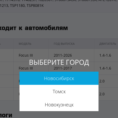
E1213, TSP1180, TSP8081K
ходит к автомобилям
А
МОДЕЛЬ
ГОД ВЫПУСКА
ДВИГАТЕЛЬ
Focus III
2011-2026
1.4-1.6
ВЫБЕРИТЕ ГОРОД
Focus III
2011-2017
1.4-1.6
Новосибирск
Focus III
2011-2026
2.0
Томск
Focus III
2011-2017
2.0
Новокузнецк
логи