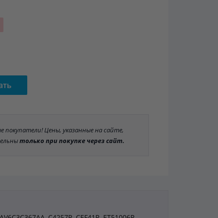
ать
 покупатели! Цены, указанные на сайте,
ельны
только при покупке через сайт.
 AV6C3C367AA, C4257R, CEF41R, ET51006R,