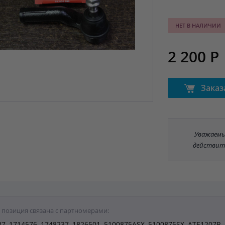
НЕТ В НАЛИЧИИ
2 200 Р
Заказ
Уважаемые
действит
 позиция связана с партномерами:
37, 1714576, 1748237, 1826501, 5100875ASX, 5100875SX, ATE1207R,