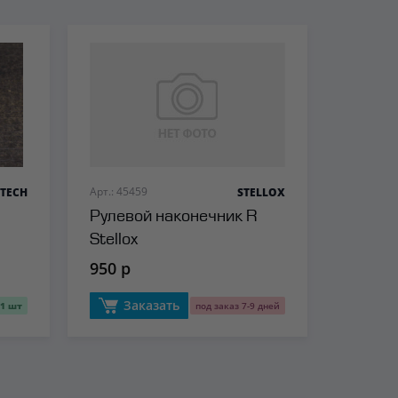
Арт.: 45459
TECH
STELLOX
Рулевой наконечник R
Stellox
950 р
Заказать
1 шт
под заказ 7-9 дней