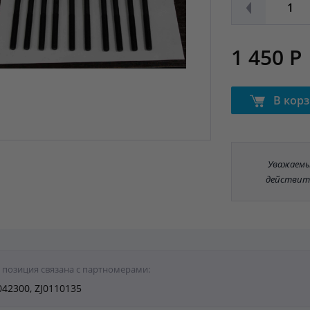
1 450 Р
В кор
Уважаемые
действит
 позиция связана с партномерами:
042300, ZJ0110135