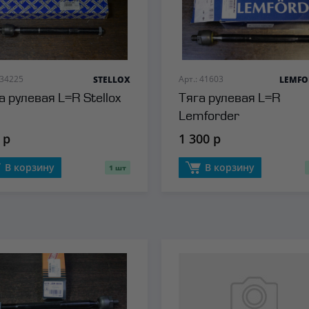
 34225
Арт.: 41603
STELLOX
LEMFO
а рулевая L=R Stellox
Тяга рулевая L=R
Lemforder
 р
1 300 р
В корзину
В корзину
1 шт