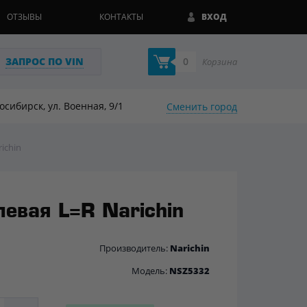
ОТЗЫВЫ
КОНТАКТЫ
ВХОД
ЗАПРОС ПО VIN
0
Корзина
восибирск, ул. Военная, 9/1
Сменить город
ichin
левая L=R Narichin
Производитель:
Narichin
Модель:
NSZ5332