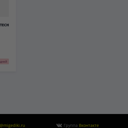
TECH
 дней
o@migediki.ru
Группа
Вконтакте