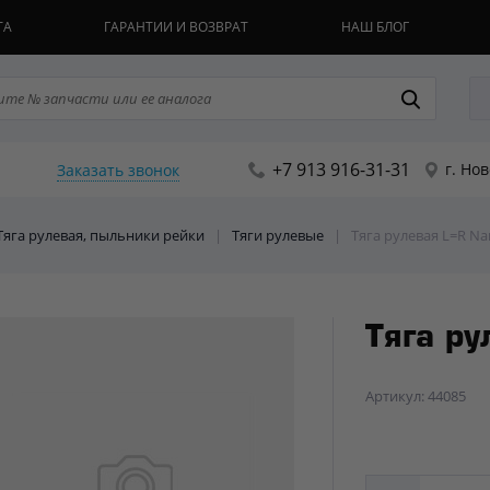
ТА
ГАРАНТИИ И ВОЗВРАТ
НАШ БЛОГ
+7 913 916-31-31
г. Но
Заказать звонок
 Тяга рулевая, пыльники рейки
|
Тяги рулевые
|
Тяга рулевая L=R Nar
Тяга ру
Артикул: 44085