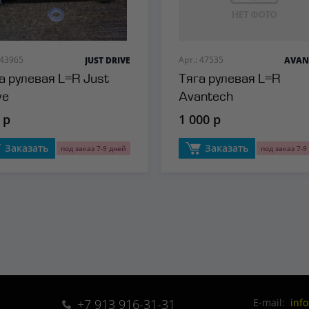
 43965
Арт.: 47535
JUST DRIVE
AVAN
а рулевая L=R Just
Тяга рулевая L=R
ve
Avantech
 р
1 000 р
Заказать
Заказать
под заказ 7-9 дней
под заказ 7-9
+7 913 916-31-31
E-mail:
inf