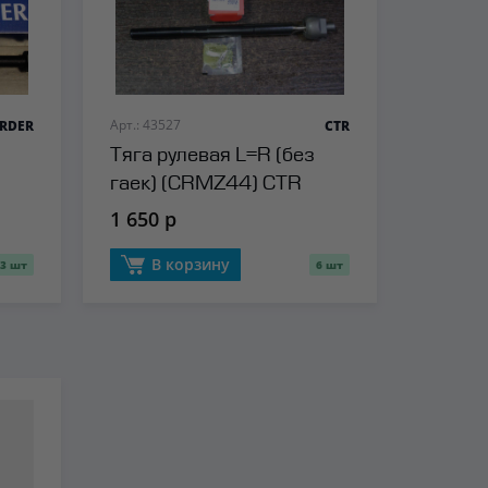
Арт.: 43527
RDER
CTR
Тяга рулевая L=R (без
гаек) (CRMZ44) CTR
1 650 р
В корзину
3 шт
6 шт