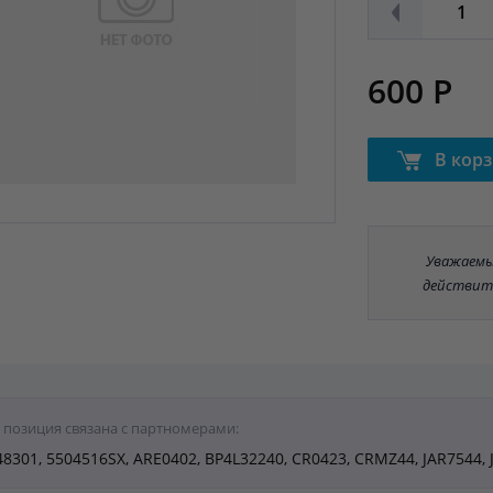
600 Р
В кор
Уважаемые
действит
 позиция связана с партномерами:
48301, 5504516SX, ARE0402, BP4L32240, CR0423, CRMZ44, JAR7544,