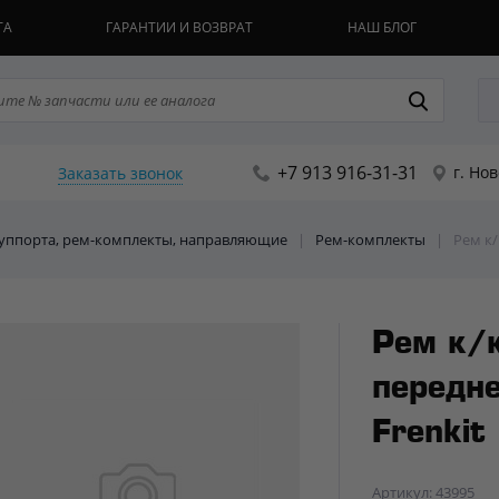
ТА
ГАРАНТИИ И ВОЗВРАТ
НАШ БЛОГ
+7 913 916-31-31
г. Но
Заказать звонок
Суппорта, рем-комплекты, направляющие
|
Рем-комплекты
|
Рем к/
Рем к/к
передне
Frenkit
Артикул: 43995