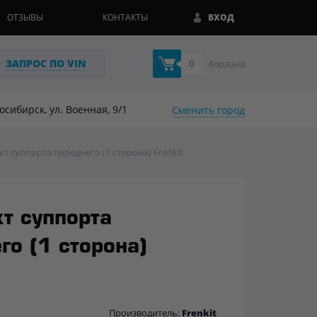
ОТЗЫВЫ
КОНТАКТЫ
ВХОД
ЗАПРОС ПО VIN
0
Корзина
восибирск, ул. Военная, 9/1
Сменить город
кт суппорта переднего (1 сторона) Frenkit
т суппорта
го (1 сторона)
Производитель:
Frenkit