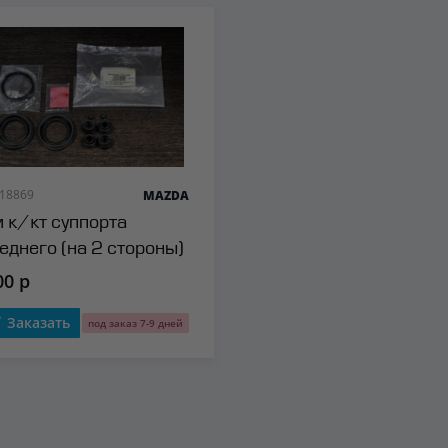
 18869
MAZDA
 к/кт суппорта
еднего (на 2 стороны)
zda
00 р
Заказать
под заказ 7-9 дней