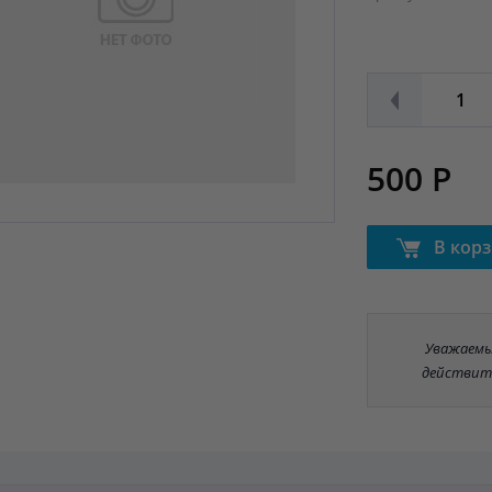
500 Р
В кор
Уважаемые
действит