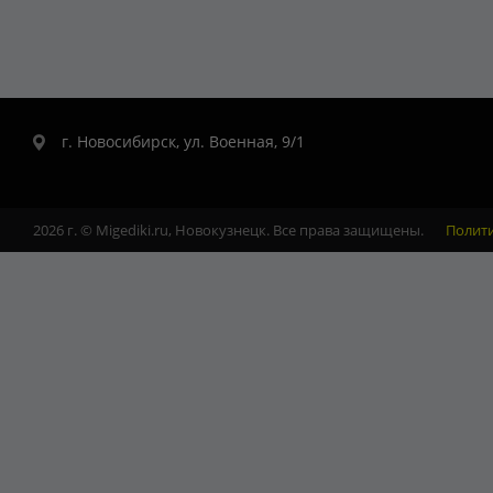
г. Новосибирск, ул. Военная, 9/1
2026 г. © Migediki.ru, Новокузнецк. Все права защищены.
Полит