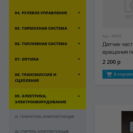
04. РУЛЕВОЕ УПРАВЛЕНИЕ
05. ТОРМОЗНАЯ СИСТЕМА
Арт.: 39335
06. ТОПЛИВНАЯ СИСТЕМА
Датчик час
вращения п
07. ОПТИКА
вала АКПП 
2 200 р
В корзин
08. ТРАНСМИССИЯ И
СЦЕПЛЕНИЕ
09. ЭЛЕКТРИКА,
ЭЛЕКТРООБОРУДОВАНИЕ
01. ГЕНЕРАТОРЫ, КОМПЛЕКТУЮЩИЕ
02. СТАРТЕРА, КОМПЛЕКТУЮЩИЕ