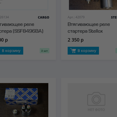
 26134
Арт.: 42079
CARGO
ST
гивающее реле
Втягивающее реле
ртера (SSF8496BA)
стартера Stellox
go
00 р
2 350 р
В корзину
В корзину
2 шт