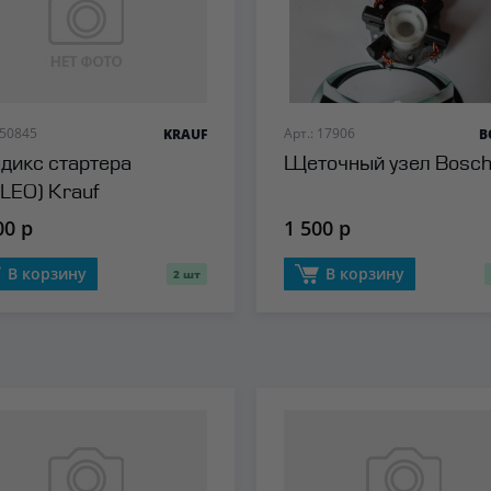
 50845
Арт.: 17906
KRAUF
B
дикс стартера
Щеточный узел Bosc
LEO) Krauf
00 р
1 500 р
В корзину
В корзину
2 шт