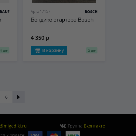
Арт.: 17157
RAUF
BOSCH
й
Бендикс стартера Bosch
4 350 р
В корзину
1 шт
2 шт
6
o@migediki.ru
Группа
Вконтакте
я к оплате: