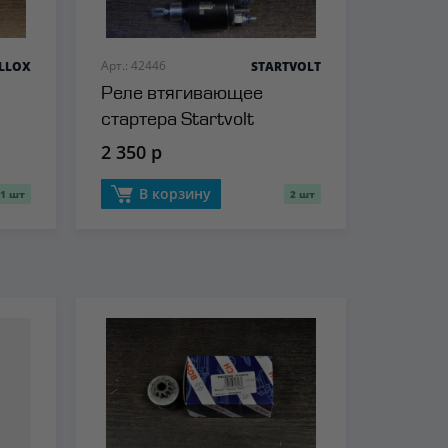
Арт.: 42446
ELLOX
STARTVOLT
Реле втягивающее
стартера Startvolt
2 350 р
В корзину
1 шт
2 шт