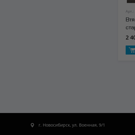
Арт.:
Втя
ста
2 4
г. Новосибирск, ул. Военная, 9/1