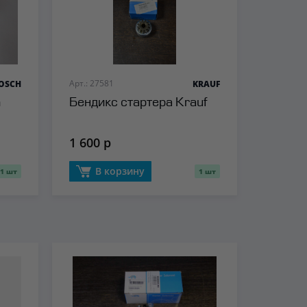
Арт.: 27581
OSCH
KRAUF
h
Бендикс стартера Krauf
1 600 р
В корзину
1 шт
1 шт