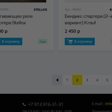
 35495
Арт.: 46845
STELLOX
K
гивающее реле
Бендикс стартера (2-
ртера Stellox
вариант) Krauf
00 р
2 450 р
В корзину
В корзину
1 шт
1
2
3
4
5
+7 913 916-31-31
E-mail:
inf
Принимаютс
ПН-СБ 9:00 - 19:00, ВС 9:00 - 18:00